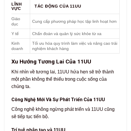
LĨNH
TÁC ĐỘNG CỦA 11UU
VỰC
Giáo
Cung cấp phương pháp học tập linh hoạt hơn
dục
Y tế
Chẩn đoán và quản lý sức khỏe từ xa
Kinh
Tối ưu hóa quy trình làm việc và nâng cao trải
doanh
nghiệm khách hàng
Xu Hướng Tương Lai Của 11UU
Khi nhìn về tương lai, 11UU hứa hẹn sẽ trở thành
một phần không thể thiếu trong cuộc sống của
chúng ta.
Công Nghệ Mới Và Sự Phát Triển Của 11UU
Công nghệ không ngừng phát triển và 11UU cũng
sẽ tiếp tục tiến bộ.
Trí tuệ nhân tạo và 11UU