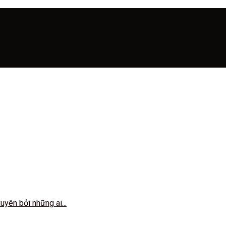
yên bởi những ai...