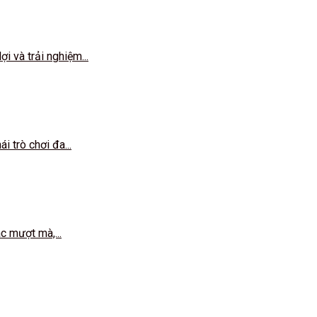
i và trải nghiệm...
i trò chơi đa...
c mượt mà,...