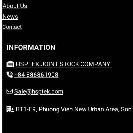
About Us
News
Contact
INFORMATION
HSPTEK JOINT STOCK COMPANY
+84 886861908
Sale@hsptek.com
BT1-E9, Phuong Vien New Urban Area, Son 