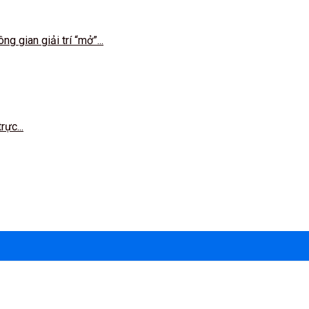
 gian giải trí “mở”...
rực...