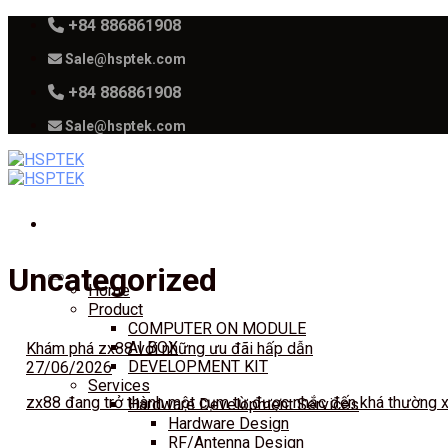
Skip
+84 886861908
to
Sale@hsptek.com
content
+84 886861908
Sale@hsptek.com
Uncategorized
Home
Product
COMPUTER ON MODULE
AI BOX
Khám phá zx88 với những ưu đãi hấp dẫn
DEVELOPMENT KIT
27/06/2026
Services
zx88 đang trở thành một cụm từ được nhắc đến khá thường xu
Hardware Development Services
Hardware Design
RF/Antenna Design