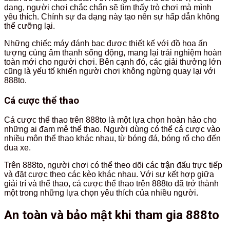
dạng, người chơi chắc chắn sẽ tìm thấy trò chơi mà mình
yêu thích. Chính sự đa dạng này tạo nên sự hấp dẫn không
thể cưỡng lại.
Những chiếc máy đánh bạc được thiết kế với đồ họa ấn
tượng cùng âm thanh sống động, mang lại trải nghiệm hoàn
toàn mới cho người chơi. Bên cạnh đó, các giải thưởng lớn
cũng là yếu tố khiến người chơi không ngừng quay lại với
888to.
Cá cược thể thao
Cá cược thể thao trên 888to là một lựa chọn hoàn hảo cho
những ai đam mê thể thao. Người dùng có thể cá cược vào
nhiều môn thể thao khác nhau, từ bóng đá, bóng rổ cho đến
đua xe.
Trên 888to, người chơi có thể theo dõi các trận đấu trực tiếp
và đặt cược theo các kèo khác nhau. Với sự kết hợp giữa
giải trí và thể thao, cá cược thể thao trên 888to đã trở thành
một trong những lựa chọn yêu thích của nhiều người.
An toàn và bảo mật khi tham gia 888to