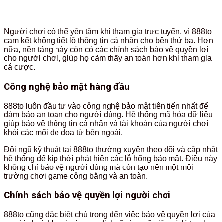
Người chơi có thể yên tâm khi tham gia trực tuyến, vì 888to
cam kết không tiết lộ thông tin cá nhân cho bên thứ ba. Hơn
nữa, nền tảng này còn có các chính sách bảo vệ quyền lợi
cho người chơi, giúp họ cảm thấy an toàn hơn khi tham gia
cá cược.
Công nghệ bảo mật hàng đầu
888to luôn đầu tư vào công nghệ bảo mật tiên tiến nhất để
đảm bảo an toàn cho người dùng. Hệ thống mã hóa dữ liệu
giúp bảo vệ thông tin cá nhân và tài khoản của người chơi
khỏi các mối đe dọa từ bên ngoài.
Đội ngũ kỹ thuật tại 888to thường xuyên theo dõi và cập nhật
hệ thống để kịp thời phát hiện các lỗ hổng bảo mật. Điều này
không chỉ bảo vệ người dùng mà còn tạo nên một môi
trường chơi game công bằng và an toàn.
Chính sách bảo vệ quyền lợi người chơi
888to cũng đặc biệt chú trọng đến việc bảo vệ quyền lợi của