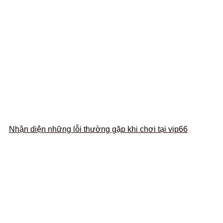
Nhận diện những lỗi thường gặp khi chơi tại vip66