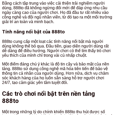
Bằng cách tập trung vào việc cải thiện trải nghiệm người
dùng, 888to đã không ngừng đổi mới để đáp ứng nhu cầu
ngày càng cao của người chơi. Họ đã đầu tư rất nhiều vào
công nghệ và đội ngũ nhân viên, từ đó tạo ra một môi trường
giải trí an toàn và minh bạch.
Tính năng nổi bật của 888to
888to cung cấp một loạt các tính năng nổi bật mà người
dùng không thể bỏ qua. Đầu tiên, giao diện người dùng rất
dễ dàng để điều hướng. Người chơi có thể tìm thấy trò chơi
yêu thích của mình chỉ trong vài cú nhấp chuột.
Một điểm đáng chú ý khác là độ tin cậy và bảo mật của nền
tảng. 888to sử dụng công nghệ mã hóa tiên tiến để bảo vệ
thông tin cá nhân của người dùng. Hơn nữa, dịch vụ chăm
sóc khách hàng của họ luôn sẵn sàng hỗ trợ người chơi
24/7, tạo cảm giác yên tâm tuyệt đối.
Các trò chơi nổi bật trên nền tảng
888to
Một trong những lý do chính khiến 888to thu hút được số