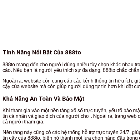
Tính Năng Nổi Bật Của 888to
888to mang đến cho người dùng nhiều tùy chọn khác nhau trong
cào. Nếu bạn là người yêu thích sự đa dạng, 888to chắc chắn
Ngoài ra, website còn cung cấp các kênh thông tin hữu ích, g
cậy của website mà còn giúp người dùng tự tin hơn khi đặt c
Khả Năng An Toàn Và Bảo Mật
Khi tham gia vào một nền tảng xổ số trực tuyến, yếu tố bảo 
tin cá nhân và giao dịch của người chơi. Ngoài ra, trang we
cả người tham gia.
Nền tảng này cũng có các hệ thống hỗ trợ trực tuyến 24/7, g
tin cậy của 888to, biến nó thành một lựa chọn hàng đầu trong g