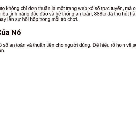
 không chỉ đơn thuần là một trang web xổ số trực tuyến, mà còn
hiều tính năng độc đáo và hệ thống an toàn,
888to
đã thu hút hà
ay lẫn sự hồi hộp trong mỗi trò chơi.
Của Nó
 số an toàn và thuận tiện cho người dùng. Để hiểu rõ hơn về sự
àn.