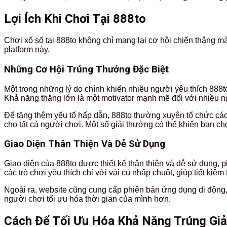
Lợi Ích Khi Chơi Tại 888to
Chơi xổ số tại 888to không chỉ mang lại cơ hội chiến thắng mà
platform này.
Những Cơ Hội Trúng Thưởng Đặc Biệt
Một trong những lý do chính khiến nhiều người yêu thích 888t
Khả năng thắng lớn là một motivator mạnh mẽ đối với nhiều n
Để tăng thêm yếu tố hấp dẫn, 888to thường xuyên tổ chức các
cho tất cả người chơi. Một số giải thưởng có thể khiến bạn c
Giao Diện Thân Thiện Và Dễ Sử Dụng
Giao diện của 888to được thiết kế thân thiện và dễ sử dụng,
các trò chơi yêu thích chỉ với vài cú nhấp chuột, giúp tiết kiệ
Ngoài ra, website cũng cung cấp phiên bản ứng dụng di động, 
người chơi tối ưu hóa thời gian của mình hơn.
Cách Để Tối Ưu Hóa Khả Năng Trúng Giả