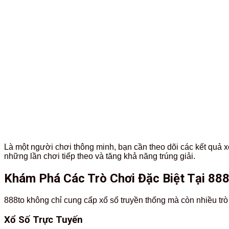
Là một người chơi thông minh, bạn cần theo dõi các kết quả x
những lần chơi tiếp theo và tăng khả năng trúng giải.
Khám Phá Các Trò Chơi Đặc Biệt Tại 88
888to không chỉ cung cấp xổ số truyền thống mà còn nhiều trò
Xổ Số Trực Tuyến