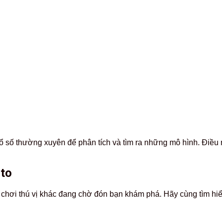
ổ số thường xuyên để phân tích và tìm ra những mô hình. Điều 
8to
 chơi thú vị khác đang chờ đón bạn khám phá. Hãy cùng tìm hiể