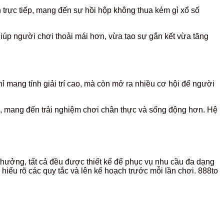
n trực tiếp, mang đến sự hồi hộp không thua kém gì xổ số
iúp người chơi thoải mái hơn, vừa tạo sự gắn kết vừa tăng
hỉ mang tính giải trí cao, mà còn mở ra nhiều cơ hội để người
sự, mang đến trải nghiệm chơi chân thực và sống động hơn. Hệ
thưởng, tất cả đều được thiết kế để phục vụ nhu cầu đa dạng
iểu rõ các quy tắc và lên kế hoạch trước mỗi lần chơi. 888to