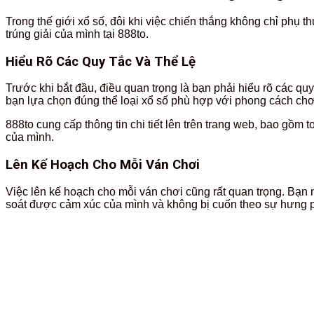
Trong thế giới xổ số, đôi khi việc chiến thắng không chỉ phụ
trúng giải của mình tại 888to.
Hiểu Rõ Các Quy Tắc Và Thể Lệ
Trước khi bắt đầu, điều quan trọng là bạn phải hiểu rõ các qu
bạn lựa chọn đúng thể loại xổ số phù hợp với phong cách chơ
888to cung cấp thông tin chi tiết lên trên trang web, bao gồm 
của mình.
Lên Kế Hoạch Cho Mỗi Ván Chơi
Việc lên kế hoạch cho mỗi ván chơi cũng rất quan trọng. Bạn n
soát được cảm xúc của mình và không bị cuốn theo sự hưng p