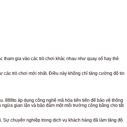
ặc tham gia vào các trò chơi khác nhau như quay số hay thẻ
ư các trò chơi mới nhất. Điều này không chỉ tăng cường độ tin
ầu. 888to áp dụng công nghệ mã hóa tiên tiến để bảo vệ thông
n ngừa gian lận và bảo đảm một môi trường công bằng cho tất
ại. Sự chuyên nghiệp trong dịch vụ khách hàng đã làm tăng độ