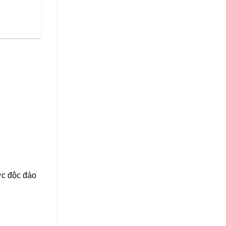
ợc độc đáo