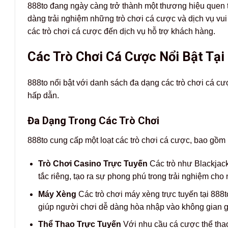
888to
đang ngày càng trở thành một thương hiệu quen thu
dàng trải nghiệm những trò chơi cá cược và dịch vụ vui 
các trò chơi cá cược đến dịch vụ hỗ trợ khách hàng.
Các Trò Chơi Cá Cược Nổi Bật Tại
888to nổi bật với danh sách đa dạng các trò chơi cá cư
hấp dẫn.
Đa Dạng Trong Các Trò Chơi
888to cung cấp một loạt các trò chơi cá cược, bao gồm
Trò Chơi Casino Trực Tuyến
Các trò như Blackjack
tắc riêng, tạo ra sự phong phú trong trải nghiệm cho
Máy Xèng
Các trò chơi máy xèng trực tuyến tại 888
giúp người chơi dễ dàng hòa nhập vào không gian giả
Thể Thao Trực Tuyến
Với nhu cầu cá cược thể thao