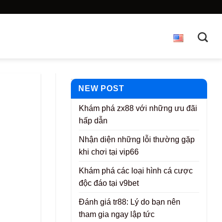
areers
About us
Forum
NEW POST
Khám phá zx88 với những ưu đãi
hấp dẫn
Nhận diện những lỗi thường gặp
khi chơi tại vip66
Khám phá các loại hình cá cược
độc đáo tại v9bet
Đánh giá tr88: Lý do bạn nên
tham gia ngay lập tức