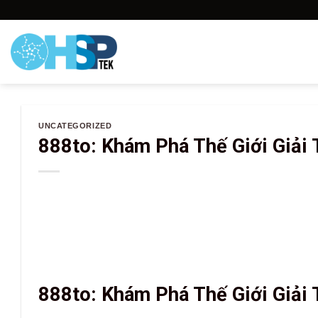
Skip
to
content
Home
UNCATEGORIZED
888to: Khám Phá Thế Giới Giải 
888to: Khám Phá Thế Giới Giải T