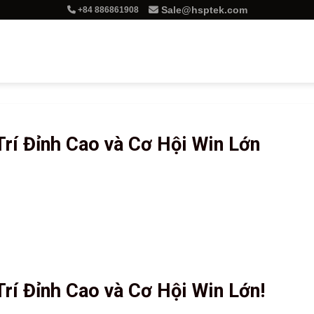
Sale@hsptek.com
+84 886861908
Product
Services
Solution
C
Trí Đỉnh Cao và Cơ Hội Win Lớn
rí Đỉnh Cao và Cơ Hội Win Lớn!