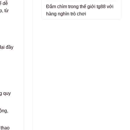
ể dễ
Đắm chìm trong thế giới tg88 với
p, từ
hàng nghìn trò chơi
đại đầy
ng quy
ộng,
 thao