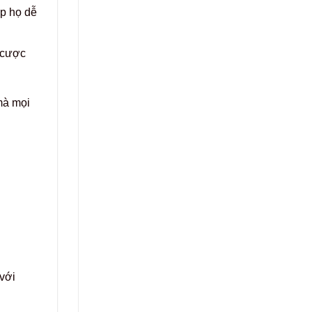
úp họ dễ
t cược
mà mọi
với