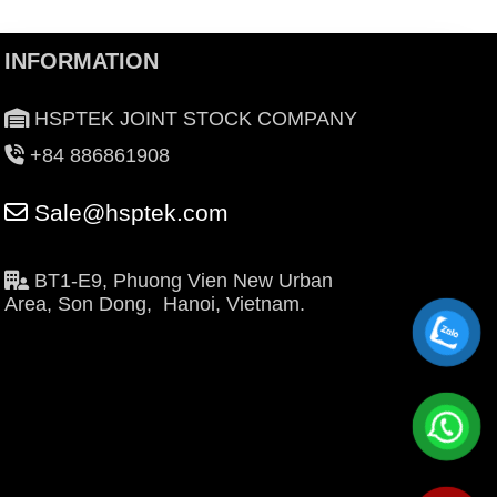
INFORMATION
HSPTEK JOINT STOCK COMPANY
+84 886861908
Sale@hsptek.com
BT1-E9, Phuong Vien New Urban
Area, Son Dong, Hanoi, Vietnam.