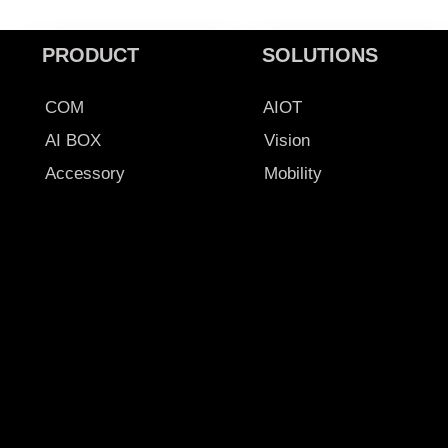
PRODUCT
SOLUTIONS
COM
AIOT
AI BOX
Vision
Accessory
Mobility