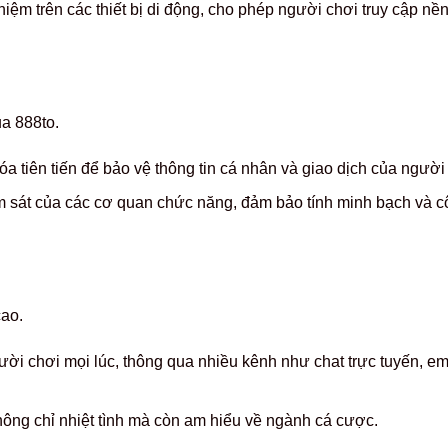
hiệm trên các thiết bị di động, cho phép người chơi truy cập nề
ủa 888to.
 tiên tiến để bảo vệ thông tin cá nhân và giao dịch của người
 sát của các cơ quan chức năng, đảm bảo tính minh bạch và c
cao.
ười chơi mọi lúc, thông qua nhiều kênh như chat trực tuyến, em
hông chỉ nhiệt tình mà còn am hiểu về ngành cá cược.