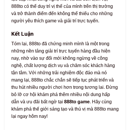
888to có thể duy trì vị thế của mình trên thị trường
và trở thành điểm đến không thể thiếu cho những
người yêu thích game và giải trí trực tuyến.
Kết Luận
Tóm lại, 888to đã chứng minh mình là một trong
những nền tảng giải trí trực tuyến hàng đầu hiện
nay, nhờ vào sự đổi mới không ngừng về công
nghệ, chất lượng dịch vụ và chăm sóc khách hàng
tận tâm. Với những trải nghiệm độc đáo mà nó
mang lại, 888to chắc chắn sẽ tiếp tục phát triển và
thu hút nhiều người chơi hơn trong tương lai. Đừng
bỏ lỡ cơ hội khám phá thêm nhiều nội dung hấp
dẫn và ưu đãi bất ngờ tại
888to game
. Hãy cùng
khám phá thế giới sáng tạo và thú vị mà 888to mang
lại ngay hôm nay!