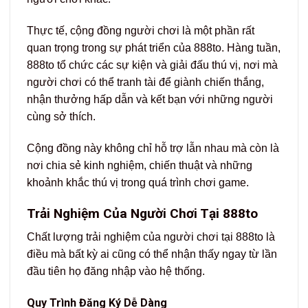
Thực tế, cộng đồng người chơi là một phần rất
quan trọng trong sự phát triển của 888to. Hàng tuần,
888to tổ chức các sự kiện và giải đấu thú vị, nơi mà
người chơi có thể tranh tài để giành chiến thắng,
nhận thưởng hấp dẫn và kết bạn với những người
cùng sở thích.
Cộng đồng này không chỉ hỗ trợ lẫn nhau mà còn là
nơi chia sẻ kinh nghiệm, chiến thuật và những
khoảnh khắc thú vị trong quá trình chơi game.
Trải Nghiệm Của Người Chơi Tại 888to
Chất lượng trải nghiệm của người chơi tại 888to là
điều mà bất kỳ ai cũng có thể nhận thấy ngay từ lần
đầu tiên họ đăng nhập vào hệ thống.
Quy Trình Đăng Ký Dễ Dàng