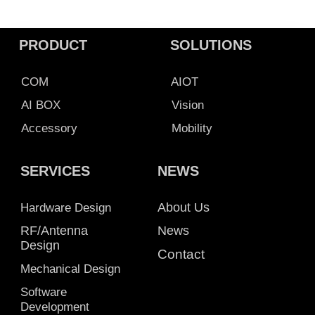
PRODUCT
SOLUTIONS
COM
AIOT
AI BOX
Vision
Accessory
Mobility
SERVICES
NEWS
Hardware Design
About Us
RF/Antenna
News
Design
Contact
Mechanical Design
Software
Development