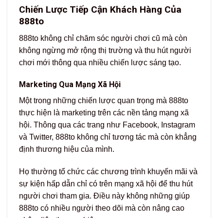
Chiến Lược Tiếp Cận Khách Hàng Của
888to
888to không chỉ chăm sóc người chơi cũ mà còn
không ngừng mở rộng thị trường và thu hút người
chơi mới thông qua nhiều chiến lược sáng tạo.
Marketing Qua Mạng Xã Hội
Một trong những chiến lược quan trọng mà 888to
thực hiện là marketing trên các nền tảng mạng xã
hội. Thông qua các trang như Facebook, Instagram
và Twitter, 888to không chỉ tương tác mà còn khẳng
định thương hiệu của mình.
Họ thường tổ chức các chương trình khuyến mãi và
sự kiện hấp dẫn chỉ có trên mạng xã hội để thu hút
người chơi tham gia. Điều này không những giúp
888to có nhiều người theo dõi mà còn nâng cao