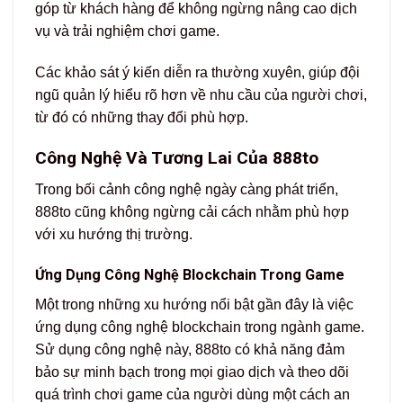
góp từ khách hàng để không ngừng nâng cao dịch
vụ và trải nghiệm chơi game.
Các khảo sát ý kiến diễn ra thường xuyên, giúp đội
ngũ quản lý hiểu rõ hơn về nhu cầu của người chơi,
từ đó có những thay đổi phù hợp.
Công Nghệ Và Tương Lai Của 888to
Trong bối cảnh công nghệ ngày càng phát triển,
888to cũng không ngừng cải cách nhằm phù hợp
với xu hướng thị trường.
Ứng Dụng Công Nghệ Blockchain Trong Game
Một trong những xu hướng nổi bật gần đây là việc
ứng dụng công nghệ blockchain trong ngành game.
Sử dụng công nghệ này, 888to có khả năng đảm
bảo sự minh bạch trong mọi giao dịch và theo dõi
quá trình chơi game của người dùng một cách an