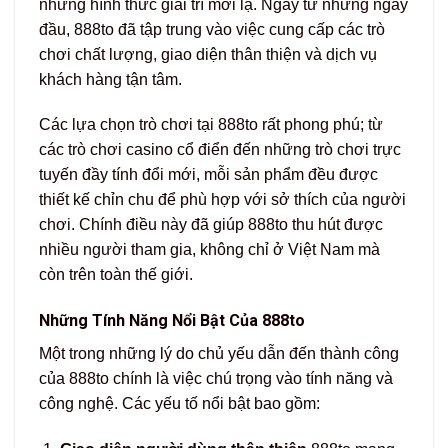
những hình thức giải trí mới lạ. Ngay từ những ngày
đầu, 888to đã tập trung vào việc cung cấp các trò
chơi chất lượng, giao diện thân thiện và dịch vụ
khách hàng tận tâm.
Các lựa chọn trò chơi tại 888to rất phong phú; từ
các trò chơi casino cổ điển đến những trò chơi trực
tuyến đầy tính đổi mới, mỗi sản phẩm đều được
thiết kế chỉn chu để phù hợp với sở thích của người
chơi. Chính điều này đã giúp 888to thu hút được
nhiều người tham gia, không chỉ ở Việt Nam mà
còn trên toàn thế giới.
Những Tính Năng Nổi Bật Của 888to
Một trong những lý do chủ yếu dẫn đến thành công
của 888to chính là việc chú trọng vào tính năng và
công nghệ. Các yếu tố nổi bật bao gồm: