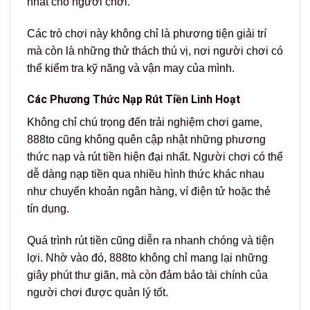
nhất cho người chơi.
Các trò chơi này không chỉ là phương tiện giải trí
mà còn là những thử thách thú vị, nơi người chơi có
thể kiểm tra kỹ năng và vận may của mình.
Các Phương Thức Nạp Rút Tiền Linh Hoạt
Không chỉ chú trọng đến trải nghiệm chơi game,
888to cũng không quên cập nhật những phương
thức nạp và rút tiền hiện đại nhất. Người chơi có thể
dễ dàng nạp tiền qua nhiều hình thức khác nhau
như chuyển khoản ngân hàng, ví điện tử hoặc thẻ
tín dụng.
Quá trình rút tiền cũng diễn ra nhanh chóng và tiện
lợi. Nhờ vào đó, 888to không chỉ mang lại những
giây phút thư giãn, mà còn đảm bảo tài chính của
người chơi được quản lý tốt.