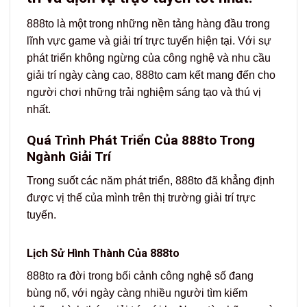
888to
là một trong những nền tảng hàng đầu trong
lĩnh vực game và giải trí trực tuyến hiện tại. Với sự
phát triển không ngừng của công nghệ và nhu cầu
giải trí ngày càng cao, 888to cam kết mang đến cho
người chơi những trải nghiệm sáng tạo và thú vị
nhất.
Quá Trình Phát Triển Của 888to Trong
Ngành Giải Trí
Trong suốt các năm phát triển, 888to đã khẳng định
được vị thế của mình trên thị trường giải trí trực
tuyến.
Lịch Sử Hình Thành Của 888to
888to ra đời trong bối cảnh công nghệ số đang
bùng nổ, với ngày càng nhiều người tìm kiếm