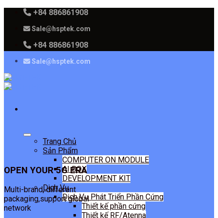
Skip
+84 886861908
to
Sale@hsptek.com
content
+84 886861908
Sale@hsptek.com
Trang Chủ
Sản Phẩm
COMPUTER ON MODULE
AI BOX
OPEN YOUR 5G ERA
DEVELOPMENT KIT
Dịch Vụ
Multi-brand, different
Dịch Vụ Phát Triển Phần Cứng
packaging,support global
Thiết kế phần cứng
network
Thiết kế RF/Atenna