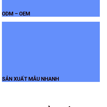
ODM – OEM
SẢN XUẤT MẪU NHANH