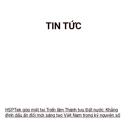
TIN TỨC
HSPTek góp mặt tại Triển lãm Thành tựu Đất nước: Khẳng
định dấu ấn đổi mới sáng tạo Việt Nam trong kỷ nguyên số