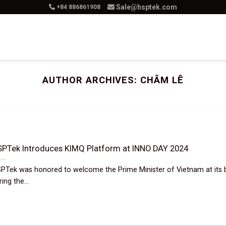
Sale@hsptek.com
+84 886861908
Product
Services
Solution
Ca
AUTHOR ARCHIVES:
CHÂM LÊ
PTek Introduces KIMQ Platform at INNO DAY 2024
PTek was honored to welcome the Prime Minister of Vietnam at its 
ing the...