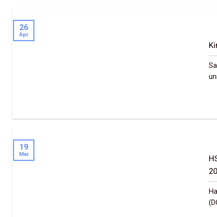
26
Apr
Ki
Sa
un
19
Mar
HS
2
Ha
(D