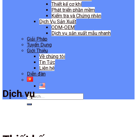
Thiết kế cơ khí
Phát triển phần mềm
Kiểm tra và Chứng nhận
Dịch Vụ Sản Xuất
ODM-OEM
Dịch vụ sản xuất mẫu nhanh
Giải Pháp
Tuyển Dụng
Giới Thiệu
Về chúng tôi
Tin Tức
Liên hệ
Diễn đàn
Dịch vụ
Search
for: