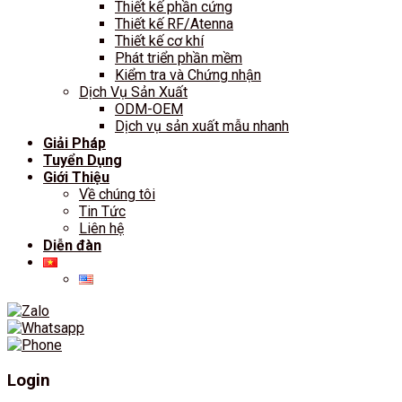
Thiết kế phần cứng
Thiết kế RF/Atenna
Thiết kế cơ khí
Phát triển phần mềm
Kiểm tra và Chứng nhận
Dịch Vụ Sản Xuất
ODM-OEM
Dịch vụ sản xuất mẫu nhanh
Giải Pháp
Tuyển Dụng
Giới Thiệu
Về chúng tôi
Tin Tức
Liên hệ
Diễn đàn
Login