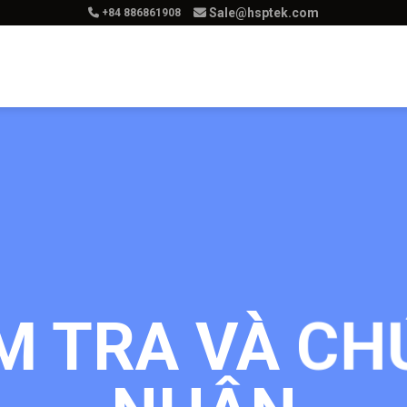
Sale@hsptek.com
+84 886861908
hẩm
Dịch Vụ
Giải Pháp
Tuyển Dụ
M TRA VÀ C