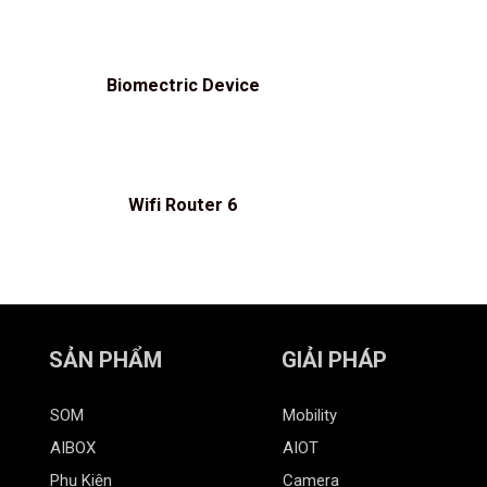
Biomectric Device
Wifi Router 6
SẢN PHẨM
GIẢI PHÁP
SOM
Mobility
AIBOX
AIOT
Phụ Kiện
Camera