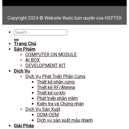
Copyright 2024 © Website thuộc bản quyền của HSPTEK
Search
for:
Trang Chủ
Sản Phẩm
COMPUTER ON MODULE
AI BOX
DEVELOPMENT KIT
Dịch Vụ
Dịch Vụ Phát Triển Phần Cứng
Thiết kế phần cứng
Thiết kế RF/Atenna
Thiết kế cơ khí
Phát triển phần mềm
Kiểm tra và Chứng nhận
Dịch Vụ Sản Xuất
ODM-OEM
Dịch vụ sản xuất mẫu nhanh
Giải Pháp