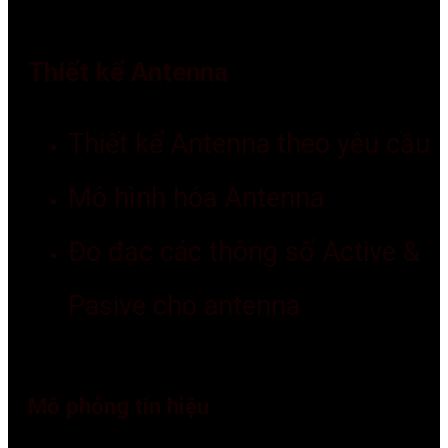
Thiết kế Antenna
Thiết kế Antenna theo yêu cầu
Mô hình hóa Antenna
Đo đạc các thông số Active &
Pasive cho antenna
Mô phỏng tín hiệu