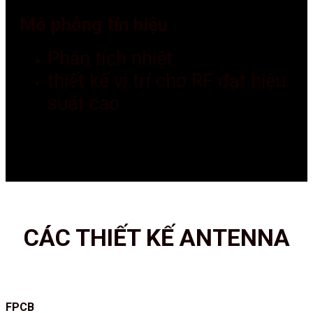
Mô phỏng tín hiệu
Phân tích nhiệt
thiết kế vị trí cho RF đạt hiệu
suất cao
CÁC THIẾT KẾ ANTENNA
FPCB