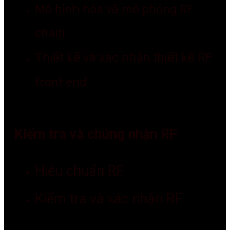
Mô hình hóa và mô phỏng RF
chain
Thiết kế và xác nhận thiết kế RF
front end
Kiểm tra và chứng nhận RF
Hiệu chuẩn RF
Kiểm tra và xác nhận RF