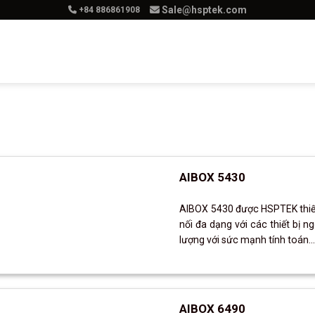
Sale@hsptek.com
+84 886861908
hẩm
Dịch Vụ
Giải Pháp
Tuyển Dụ
AIBOX 5430
AIBOX 5430 được HSPTEK thiết
nối đa dạng với các thiết bị n
lượng với sức mạnh tính toán..
AIBOX 6490