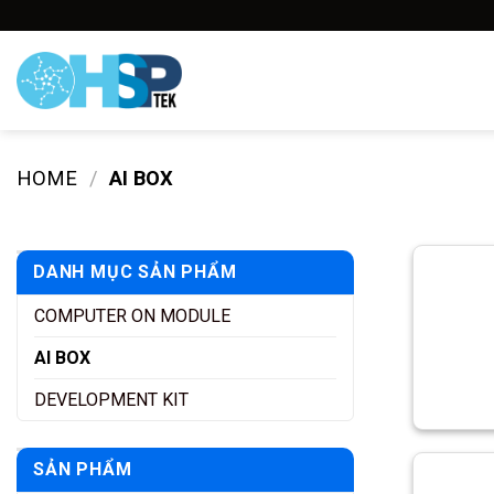
Skip
to
content
Trang Chủ
Sản P
HOME
/
AI BOX
DANH MỤC SẢN PHẨM
COMPUTER ON MODULE
AI BOX
DEVELOPMENT KIT
SẢN PHẨM