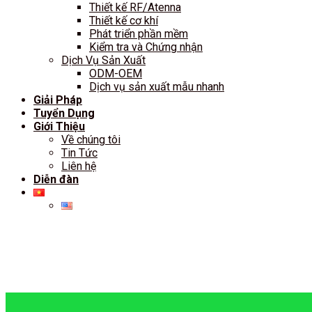
Thiết kế RF/Atenna
Thiết kế cơ khí
Phát triển phần mềm
Kiểm tra và Chứng nhận
Dịch Vụ Sản Xuất
ODM-OEM
Dịch vụ sản xuất mẫu nhanh
Giải Pháp
Tuyển Dụng
Giới Thiệu
Về chúng tôi
Tin Tức
Liên hệ
Diễn đàn