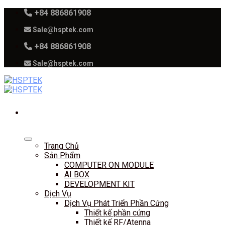
Skip
+84 886861908
to
Sale@hsptek.com
content
+84 886861908
Sale@hsptek.com
Trang Chủ
Sản Phẩm
COMPUTER ON MODULE
AI BOX
DEVELOPMENT KIT
Dịch Vụ
Dịch Vụ Phát Triển Phần Cứng
Thiết kế phần cứng
Thiết kế RF/Atenna