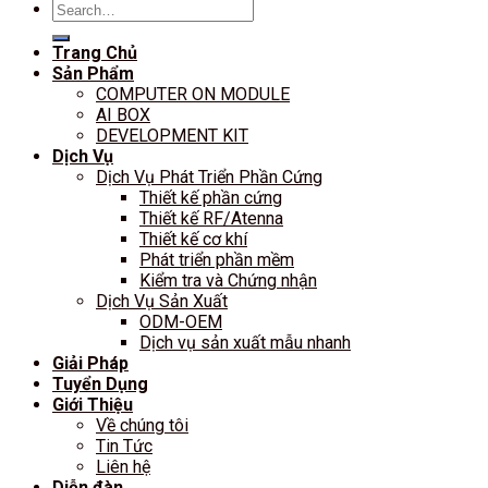
Search
for:
Trang Chủ
Sản Phẩm
COMPUTER ON MODULE
AI BOX
DEVELOPMENT KIT
Dịch Vụ
Dịch Vụ Phát Triển Phần Cứng
Thiết kế phần cứng
Thiết kế RF/Atenna
Thiết kế cơ khí
Phát triển phần mềm
Kiểm tra và Chứng nhận
Dịch Vụ Sản Xuất
ODM-OEM
Dịch vụ sản xuất mẫu nhanh
Giải Pháp
Tuyển Dụng
Giới Thiệu
Về chúng tôi
Tin Tức
Liên hệ
Diễn đàn