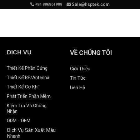
Sale@hsptek.com
+84 886861908
hẩm
Dịch Vụ
Giải Pháp
Tuyển Dụ
DỊCH VỤ
VỀ CHÚNG TÔI
Thiết Kế Phần Cứng
Giới Thiệu
Thiết Kế RF/Antenna
Tin Tức
Thiết Kế Cơ Khí
Liên Hệ
Phát Triển Phần Mềm
Kiểm Tra Và Chứng
Nhận
ODM - OEM
Dịch Vụ Sản Xuất Mẫu
Nhanh