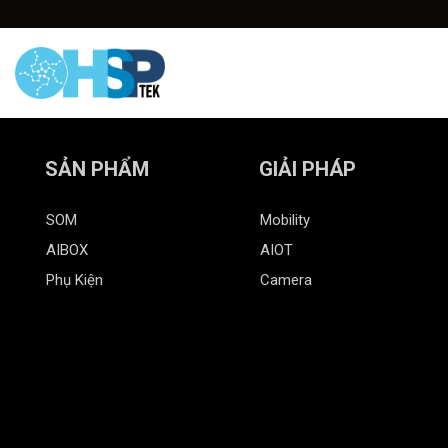
Skip
to
content
Trang Chủ
Sản P
SẢN PHẨM
GIẢI PHÁP
SOM
Mobility
AIBOX
AIOT
Phụ Kiện
Camera