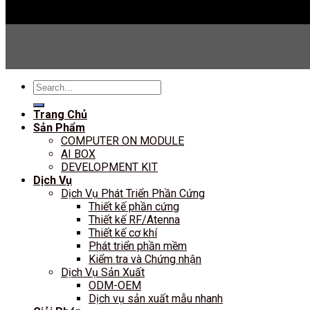
Search
for:
Trang Chủ
Sản Phẩm
COMPUTER ON MODULE
AI BOX
DEVELOPMENT KIT
Dịch Vụ
Dịch Vụ Phát Triển Phần Cứng
Thiết kế phần cứng
Thiết kế RF/Atenna
Thiết kế cơ khí
Phát triển phần mềm
Kiểm tra và Chứng nhận
Dịch Vụ Sản Xuất
ODM-OEM
Dịch vụ sản xuất mẫu nhanh