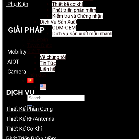
Phụ Kiện
Thiết kế cơ khí
Phát triển phần mềm
Kiểm tra và Chứng nhận
Dịch Vụ Sản Xuất
ODM-OEM
GIẢI PHÁP
Dịch vụ sản xuất mẫu nhanh
Giải Pháp
Tuyển Dụng
Giới Thiệu
Mobility
Về chúng tôi
AIOT
Tin Tức
Liên hệ
Camera
Diễn đàn
DỊCH VỤ
Search
for:
Thiết Kế Phần Cứng
Thiết Kế RF/Antenna
Thiết Kế Cơ Khí
Phát Triển Phần Mềm