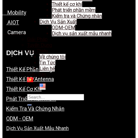
Thiết kế cơ khí
Phát triển phần mềm
Mobility
Kiểm tra và Chứng nhận
Dịch Vụ Sản Xuất
AIOT
ODM-OEM
Camera
Dịch vụ sản xuất mẫu nhanh
Giải Pháp
Tuyển Dụng
Giới Thiệu
DỊCH VỤ
Về chúng tôi
Tin Tức
Liên hệ
Thiết Kế Phần Cứng
Diễn đàn
Thiết Kế RF/Antenna
Thiết Kế Cơ Khí
Search
Phát Triển Phần Mềm
for:
Kiểm Tra Và Chứng Nhận
ODM - OEM
Dịch Vụ Sản Xuất Mẫu Nhanh