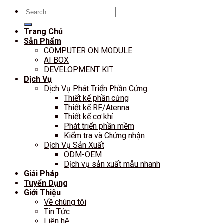
Search
for:
Trang Chủ
Sản Phẩm
COMPUTER ON MODULE
AI BOX
DEVELOPMENT KIT
Dịch Vụ
Dịch Vụ Phát Triển Phần Cứng
Thiết kế phần cứng
Thiết kế RF/Atenna
Thiết kế cơ khí
Phát triển phần mềm
Kiểm tra và Chứng nhận
Dịch Vụ Sản Xuất
ODM-OEM
Dịch vụ sản xuất mẫu nhanh
Giải Pháp
Tuyển Dụng
Giới Thiệu
Về chúng tôi
Tin Tức
Liên hệ