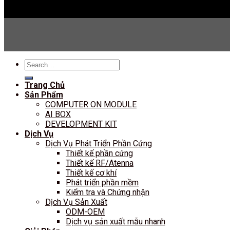
Search
for:
Trang Chủ
Sản Phẩm
COMPUTER ON MODULE
AI BOX
DEVELOPMENT KIT
Dịch Vụ
Dịch Vụ Phát Triển Phần Cứng
Thiết kế phần cứng
Thiết kế RF/Atenna
Thiết kế cơ khí
Phát triển phần mềm
Kiểm tra và Chứng nhận
Dịch Vụ Sản Xuất
ODM-OEM
Dịch vụ sản xuất mẫu nhanh