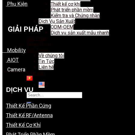
Phụ Kiện
Thiết kế cơ khí
Phát triển phần mềm
Kiểm tra và Chứng nhận
Dịch Vụ Sản Xuất
ODM-OEM
GIẢI PHÁP
Dịch vụ sản xuất mẫu nhanh
Giải Pháp
Tuyển Dụng
Giới Thiệu
Mobility
Về chúng tôi
AIOT
Tin Tức
Liên hệ
Camera
Diễn đàn
DỊCH VỤ
Search
for:
Thiết Kế Phần Cứng
Thiết Kế RF/Antenna
Thiết Kế Cơ Khí
Phát Triển Phần Mềm