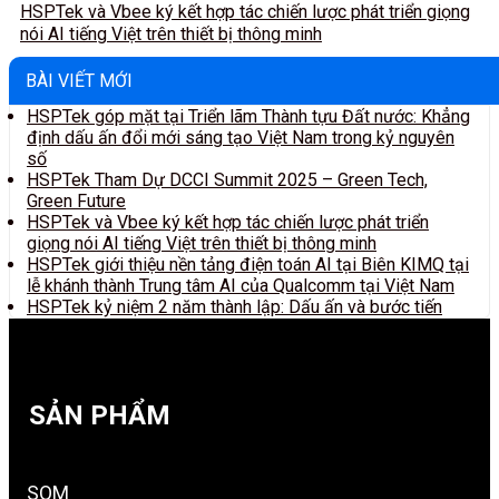
HSPTek và Vbee ký kết hợp tác chiến lược phát triển giọng
nói AI tiếng Việt trên thiết bị thông minh
BÀI VIẾT MỚI
HSPTek góp mặt tại Triển lãm Thành tựu Đất nước: Khẳng
định dấu ấn đổi mới sáng tạo Việt Nam trong kỷ nguyên
số
HSPTek Tham Dự DCCI Summit 2025 – Green Tech,
Green Future
HSPTek và Vbee ký kết hợp tác chiến lược phát triển
giọng nói AI tiếng Việt trên thiết bị thông minh
HSPTek giới thiệu nền tảng điện toán AI tại Biên KIMQ tại
lễ khánh thành Trung tâm AI của Qualcomm tại Việt Nam
HSPTek kỷ niệm 2 năm thành lập: Dấu ấn và bước tiến
SẢN PHẨM
SOM