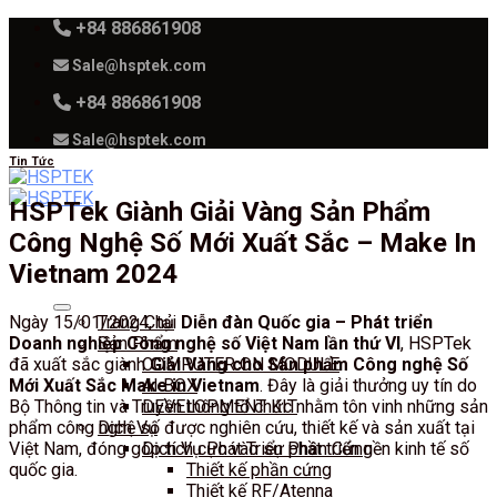
Skip
+84 886861908
to
Sale@hsptek.com
content
+84 886861908
Sale@hsptek.com
Tin Tức
HSPTek Giành Giải Vàng Sản Phẩm
Công Nghệ Số Mới Xuất Sắc – Make In
Vietnam 2024
Ngày 15/01/2024, tại
Diễn đàn Quốc gia – Phát triển
Trang Chủ
Doanh nghiệp Công nghệ số Việt Nam lần thứ VI
, HSPTek
Sản Phẩm
đã xuất sắc giành
Giải Vàng cho Sản phẩm Công nghệ Số
COMPUTER ON MODULE
Mới Xuất Sắc Make in Vietnam
. Đây là giải thưởng uy tín do
AI BOX
Bộ Thông tin và Truyền thông tổ chức nhằm tôn vinh những sản
DEVELOPMENT KIT
phẩm công nghệ số được nghiên cứu, thiết kế và sản xuất tại
Dịch Vụ
Việt Nam, đóng góp tích cực vào sự phát triển nền kinh tế số
Dịch Vụ Phát Triển Phần Cứng
quốc gia.
Thiết kế phần cứng
Thiết kế RF/Atenna