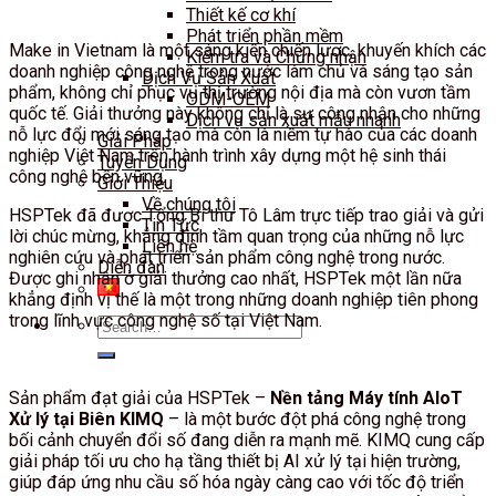
Thiết kế cơ khí
Phát triển phần mềm
Make in Vietnam là một sáng kiến chiến lược, khuyến khích các
Kiểm tra và Chứng nhận
doanh nghiệp công nghệ trong nước làm chủ và sáng tạo sản
Dịch Vụ Sản Xuất
phẩm, không chỉ phục vụ thị trường nội địa mà còn vươn tầm
ODM-OEM
quốc tế. Giải thưởng này không chỉ là sự công nhận cho những
Dịch vụ sản xuất mẫu nhanh
nỗ lực đổi mới sáng tạo mà còn là niềm tự hào của các doanh
Giải Pháp
nghiệp Việt Nam trên hành trình xây dựng một hệ sinh thái
Tuyển Dụng
công nghệ bền vững.
Giới Thiệu
Về chúng tôi
HSPTek đã được Tổng Bí thư Tô Lâm trực tiếp trao giải và gửi
Tin Tức
lời chúc mừng, khẳng định tầm quan trọng của những nỗ lực
Liên hệ
nghiên cứu và phát triển sản phẩm công nghệ trong nước.
Diễn đàn
Được ghi nhận ở giải thưởng cao nhất, HSPTek một lần nữa
khẳng định vị thế là một trong những doanh nghiệp tiên phong
trong lĩnh vực công nghệ số tại Việt Nam.
Search
for:
Sản phẩm đạt giải của HSPTek –
Nền tảng Máy tính AIoT
Xử lý tại Biên KIMQ
– là một bước đột phá công nghệ trong
bối cảnh chuyển đổi số đang diễn ra mạnh mẽ. KIMQ cung cấp
giải pháp tối ưu cho hạ tầng thiết bị AI xử lý tại hiện trường,
giúp đáp ứng nhu cầu số hóa ngày càng cao với tốc độ triển