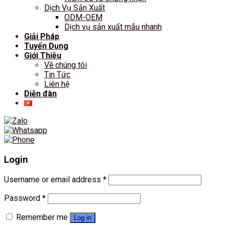
Dịch Vụ Sản Xuất
ODM-OEM
Dịch vụ sản xuất mẫu nhanh
Giải Pháp
Tuyển Dụng
Giới Thiệu
Về chúng tôi
Tin Tức
Liên hệ
Diễn đàn
Login
Username or email address
*
Password
*
Remember me
Log in