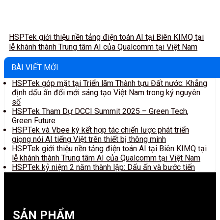
HSPTek giới thiệu nền tảng điện toán AI tại Biên KIMQ tại
lễ khánh thành Trung tâm AI của Qualcomm tại Việt Nam
BÀI VIẾT MỚI
HSPTek góp mặt tại Triển lãm Thành tựu Đất nước: Khẳng
định dấu ấn đổi mới sáng tạo Việt Nam trong kỷ nguyên
số
HSPTek Tham Dự DCCI Summit 2025 – Green Tech,
Green Future
HSPTek và Vbee ký kết hợp tác chiến lược phát triển
giọng nói AI tiếng Việt trên thiết bị thông minh
HSPTek giới thiệu nền tảng điện toán AI tại Biên KIMQ tại
lễ khánh thành Trung tâm AI của Qualcomm tại Việt Nam
HSPTek kỷ niệm 2 năm thành lập: Dấu ấn và bước tiến
SẢN PHẨM