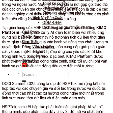
Thiết kế cơ khí
trong và ngoài nước. Sự kiện không chỉ là nơi gặp gỡ, trao đổi
Phát triển phần mềm
của các chuyên gia công nghệ hàng đầu mà còn là dịp để các
Kiểm tra và Chứng nhận
doanh nghiệp giới thiệu các giải pháp tiên tiến hướng đến phát
Dịch Vụ Sản Xuất
triển bền vững và thân thiện với môi trường.
ODM-OEM
Dịch vụ sản xuất mẫu nhanh
Tại gian hàng của HSPTek, công ty giới thiệu nền tảng
KIMQ
Giải Pháp
Platform
– giải pháp xử lý AI điện toán biên với nhiều ứng
Tuyển Dụng
dụng nổi bật. Nền tảng này hỗ trợ phân tích dữ liệu thời gian
Giới Thiệu
thực, giúp tối ưu hiệu quả vận hành và nâng cao chất lượng ra
Về chúng tôi
quyết định. Đồng thời, hệ thống còn cung cấp giải pháp giám
Tin Tức
sát và bảo mật thông minh, đáp ứng các yêu cầu khắt khe
Liên hệ
trong lĩnh vực công nghiệp. Đặc biệt, KIMQ Platform được
Diễn đàn
phát triển theo hướng công nghệ xanh, giúp tối ưu chi phí vận
hành và giảm thiểu tác động tiêu cực đến môi trường.
Search
for:
DCCI Summit 2025 cũng là dịp để HSPTek mở rộng kết nối,
hợp tác với các chuyên gia và đối tác trong nước và quốc tế,
đồng thời cập nhật các xu hướng công nghệ mới nhất trong
lĩnh vực trung tâm dữ liệu và điện toán đám mây.
HSPTek cam kết tiếp tục phát triển các giải pháp AI và IoT
thông minh, góp phần thúc đẩy chuyển đổi số và phát triển