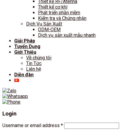
Thiết kế RF/Atenna
Thiết kế cơ khí
Phát triển phần mềm
Kiểm tra và Chứng nhận
Dịch Vụ Sản Xuất
ODM-OEM
Dịch vụ sản xuất mẫu nhanh
Giải Pháp
Tuyển Dụng
Giới Thiệu
Về chúng tôi
Tin Tức
Liên hệ
Diễn đàn
Login
Username or email address
*