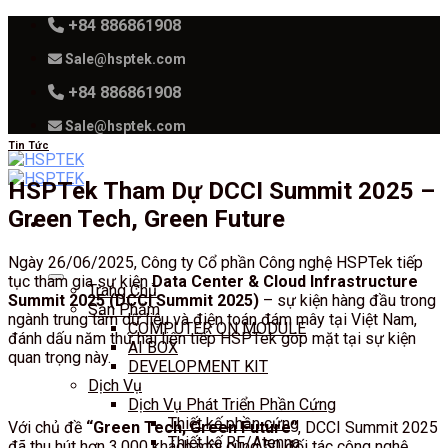
Skip
+84 886861908
to
Sale@hsptek.com
content
+84 886861908
Sale@hsptek.com
Tin Tức
HSPTek Tham Dự DCCI Summit 2025 –
Green Tech, Green Future
Ngày 26/06/2025, Công ty Cổ phần Công nghệ HSPTek tiếp
tục tham gia sự kiện
Data Center & Cloud Infrastructure
Trang Chủ
Summit 2025 (DCCI Summit 2025)
– sự kiện hàng đầu trong
Sản Phẩm
ngành trung tâm dữ liệu và điện toán đám mây tại Việt Nam,
COMPUTER ON MODULE
đánh dấu năm thứ hai liên tiếp HSPTek góp mặt tại sự kiện
AI BOX
quan trọng này.
DEVELOPMENT KIT
Dịch Vụ
Dịch Vụ Phát Triển Phần Cứng
Thiết kế phần cứng
Với chủ đề
“Green Tech, Green Future”
, DCCI Summit 2025
Thiết kế RF/Atenna
đã thu hút hơn 3.000 khách mời cùng 50 đối tác công nghệ