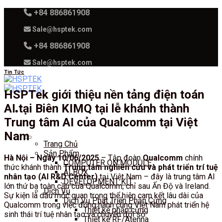
Skip
+84 886861908
to
Sale@hsptek.com
content
+84 886861908
Sale@hsptek.com
Tin Tức
HSPTek giới thiệu nền tảng điện toán
AI tại Biên KIMQ tại lễ khánh thành
Trung tâm AI của Qualcomm tại Việt
Nam
Trang Chủ
Sản Phẩm
Hà Nội – Ngày 10/06/2025
– Tập đoàn
Qualcomm
chính
COMPUTER ON MODULE
thức khánh thành
Trung tâm nghiên cứu và phát triển trí tuệ
AI BOX
nhân tạo (AI R&D Center)
tại Việt Nam – đây là trung tâm AI
DEVELOPMENT KIT
lớn thứ ba toàn cầu của Qualcomm, chỉ sau Ấn Độ và Ireland.
Dịch Vụ
Sự kiện là dấu mốc quan trọng thể hiện cam kết lâu dài của
Dịch Vụ Phát Triển Phần Cứng
Qualcomm trong việc đồng hành cùng Việt Nam phát triển hệ
Thiết kế phần cứng
sinh thái trí tuệ nhân tạo và chuyển đổi số.
Thiết kế RF/Atenna