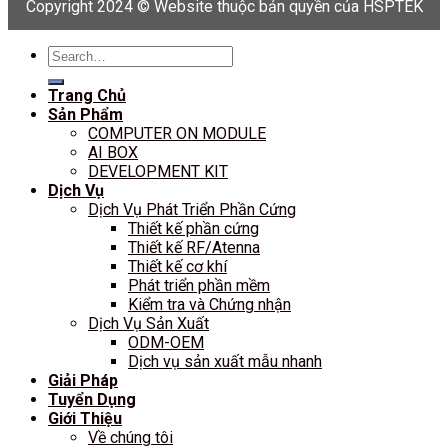
Copyright 2024 © Website thuộc bản quyền của HSPTEK
Search
for:
Trang Chủ
Sản Phẩm
COMPUTER ON MODULE
AI BOX
DEVELOPMENT KIT
Dịch Vụ
Dịch Vụ Phát Triển Phần Cứng
Thiết kế phần cứng
Thiết kế RF/Atenna
Thiết kế cơ khí
Phát triển phần mềm
Kiểm tra và Chứng nhận
Dịch Vụ Sản Xuất
ODM-OEM
Dịch vụ sản xuất mẫu nhanh
Giải Pháp
Tuyển Dụng
Giới Thiệu
Về chúng tôi