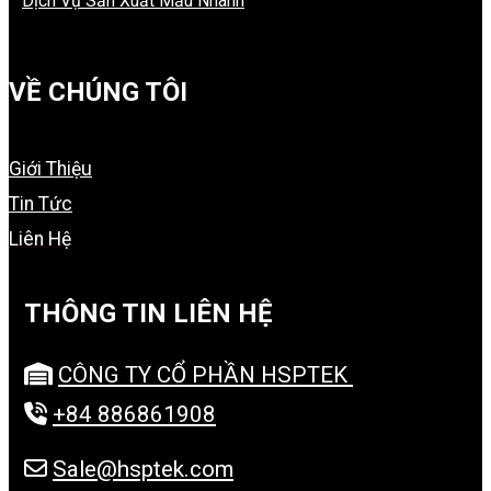
Dịch Vụ Sản Xuất Mẫu Nhanh
VỀ CHÚNG TÔI
Giới Thiệu
Tin Tức
Liên Hệ
THÔNG TIN LIÊN HỆ
CÔNG TY CỔ PHẦN HSPTEK
+84 886861908
Sale@hsptek.com