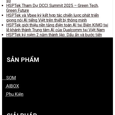
số
HSPTek Tham Dự DCCI Summit 2025 – Green Tech,
Green Future
HSPTek và Vbee ký kết hợp tác chiến lược phát triển
giọng nói AI tiếng Việt trên thiết bị thông minh
HSPTek giới thiệu nền tảng điện toán AI tại Biên KIMQ tại
lễ khánh thành Trung tâm AI của Qualcomm tại Việt Nam
HSPTek kỷ niệm 2 năm thành lập: Dấu ấn và bước tiến
SẢN PHẨM
SOM
AIBOX
Phụ Kiện