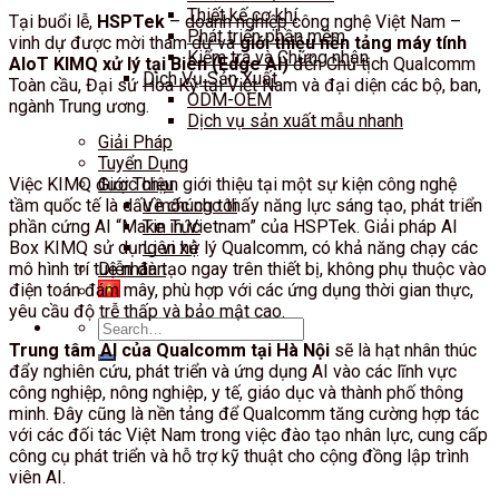
Thiết kế cơ khí
Tại buổi lễ,
HSPTek
– doanh nghiệp công nghệ Việt Nam –
Phát triển phần mềm
vinh dự được mời tham dự và
giới thiệu nền tảng máy tính
Kiểm tra và Chứng nhận
AIoT KIMQ xử lý tại Biên (Edge AI)
đến Chủ tịch Qualcomm
Dịch Vụ Sản Xuất
Toàn cầu, Đại sứ Hoa Kỳ tại Việt Nam và đại diện các bộ, ban,
ODM-OEM
ngành Trung ương.
Dịch vụ sản xuất mẫu nhanh
Giải Pháp
Tuyển Dụng
Việc KIMQ được chọn giới thiệu tại một sự kiện công nghệ
Giới Thiệu
tầm quốc tế là dấu mốc cho thấy năng lực sáng tạo, phát triển
Về chúng tôi
phần cứng AI “Make in Vietnam” của HSPTek. Giải pháp AI
Tin Tức
Box KIMQ sử dụng vi xử lý Qualcomm, có khả năng chạy các
Liên hệ
mô hình trí tuệ nhân tạo ngay trên thiết bị, không phụ thuộc vào
Diễn đàn
điện toán đám mây, phù hợp với các ứng dụng thời gian thực,
yêu cầu độ trễ thấp và bảo mật cao.
Search
for:
Trung tâm AI của Qualcomm tại Hà Nội
sẽ là hạt nhân thúc
đẩy nghiên cứu, phát triển và ứng dụng AI vào các lĩnh vực
công nghiệp, nông nghiệp, y tế, giáo dục và thành phố thông
minh. Đây cũng là nền tảng để Qualcomm tăng cường hợp tác
với các đối tác Việt Nam trong việc đào tạo nhân lực, cung cấp
công cụ phát triển và hỗ trợ kỹ thuật cho cộng đồng lập trình
viên AI.