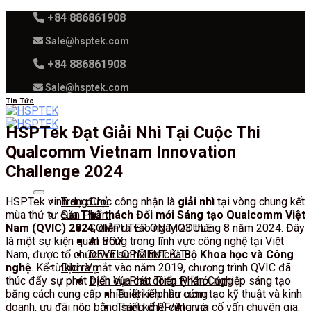
Skip
+84 886861908
to
Sale@hsptek.com
content
+84 886861908
Sale@hsptek.com
Tin Tức
HSPTek Đạt Giải Nhì Tại Cuộc Thi
Qualcomm Vietnam Innovation
Challenge 2024
HSPTek vinh dự được công nhận là
giải nhì
tại vòng chung kết
Trang Chủ
mùa thứ tư của
Thử thách Đổi mới Sáng tạo Qualcomm Việt
Sản Phẩm
Nam (QVIC) 2024
, diễn ra vào ngày 23 tháng 8 năm 2024. Đây
COMPUTER ON MODULE
là một sự kiện quan trọng trong lĩnh vực công nghệ tại Việt
AI BOX
Nam, được tổ chức với sự hỗ trợ của
Bộ Khoa học và Công
DEVELOPMENT KIT
nghệ
. Kể từ khi ra mắt vào năm 2019, chương trình QVIC đã
Dịch Vụ
thúc đẩy sự phát triển của các công ty khởi nghiệp sáng tạo
Dịch Vụ Phát Triển Phần Cứng
bằng cách cung cấp nhiều lợi ích như ươm tạo kỹ thuật và kinh
Thiết kế phần cứng
doanh, ưu đãi nộp bằng sáng chế, cùng với cố vấn chuyên gia.
Thiết kế RF/Atenna