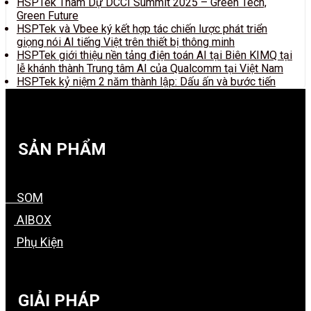
HSPTek Tham Dự DCCI Summit 2025 – Green Tech,
Green Future
HSPTek và Vbee ký kết hợp tác chiến lược phát triển
giọng nói AI tiếng Việt trên thiết bị thông minh
HSPTek giới thiệu nền tảng điện toán AI tại Biên KIMQ tại
lễ khánh thành Trung tâm AI của Qualcomm tại Việt Nam
HSPTek kỷ niệm 2 năm thành lập: Dấu ấn và bước tiến
SẢN PHẨM
SOM
AIBOX
Phụ Kiện
GIẢI PHÁP