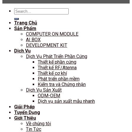
Search
for:
Trang Chủ
Sản Phẩm
COMPUTER ON MODULE
AI BOX
DEVELOPMENT KIT
Dịch Vụ
Dịch Vụ Phát Triển Phần Cứng
Thiết kế phần cứng
Thiết kế RF/Atenna
Thiết kế cơ khí
Phát triển phần mềm
Kiểm tra và Chứng nhận
Dịch Vụ Sản Xuất
ODM-OEM
Dịch vụ sản xuất mẫu nhanh
Giải Pháp
Tuyển Dụng
Giới Thiệu
Về chúng tôi
Tin Tức