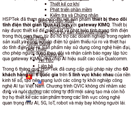
Thiết kế cơ khí
Phát triển phần mềm
Kiểm tra và Chứng nhận
HSPTek đã tham gia cuộc thi với sản phẩm
thiết bị theo dõi
Dịch Vụ Sản Xuất
tĩnh điện thời gian thực
kết hợp với
gateway KIMQ
. Thiết bị
ODM-OEM
này được thiết kế để giám sát và phát hiện tình trạng tĩnh điện
Dịch vụ sản xuất mẫu nhanh
trong thời gian thực, từ đó hỗ trợ các doanh nghiệp trong ngành
Giải Pháp
sản xuất và công nghiệp điện tử giảm thiểu rủi ro và thiệt hại
Tuyển Dụng
do tĩnh điện gây ra. Sản phẩm này sử dụng công nghệ hiện đại,
Giới Thiệu
cho phép người dùng theo dõi và nhận cảnh báo ngay lập tức
Về chúng tôi
qua gateway KIMQ, nhờ chip AI hiệu suất cao của Qualcomm.
Tin Tức
Liên hệ
Trong 6 tháng qua, HSPTek đã cung cấp giải pháp này cho
60
Diễn đàn
khách hàng
tại
6 quốc gia
trên
5 lĩnh vực khác nhau
của nền
kinh tế số, tạo nên mạng lưới các công ty khởi nghiệp công
nghệ AI tại Việt Nam. Chương trình QVIC không chỉ nhằm xác
định và nuôi dưỡng các công ty đổi mới sáng tạo mà còn hỗ
Search
trợ họ thiết kế các sản phẩm trong các lĩnh vực công nghệ
for:
quan trọng như AI, 5G, IoT, robot và máy bay không người lái.