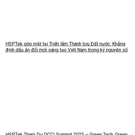
HSPTek góp mặt tại Triển lãm Thành tựu Đất nước: Khẳng
định dấu ấn đổi mới sáng tạo Việt Nam trong kỷ nguyên số
HSPTek Tham Dự DCCI Summit 2025 – Green Tech, Green